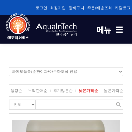
콘
로그인
회원가입
장바구니
주문/배송조회
카달로그
텐
츠
메뉴
로
한국 공식 딜러
건
너
축제식 새우양식 전용
뛰
기
바이오플록/순환여과/순환여과 전용
건강/성장/면역관리 전용
랭킹순
누적판매순
후기많은순
낮은가격순
높은가격순
수질관리
기술정보자료