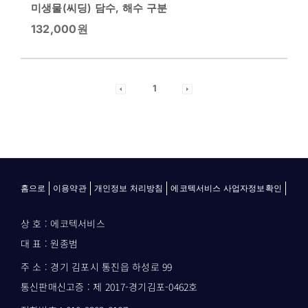
미생물(씨딩) 담수, 해수 구분
132,000
원
1
홈으로
이용약관
개인정보 처리방침
에코텍서비스 사업자정보확인
상 호 : 에코텍서비스
대 표 : 원종범
주 소 : 경기 김포시 통진읍 하성로 99
통신판매신고증 : 제 2017-경기김포-0462호