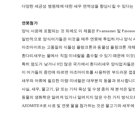
다양한
세균성
병원체에
대한
새우
면역성을
향상시킬
수
있다는
연못첨가
양식
사료에
포함되는
것
외에도
이
제품은
P.vannamei
및
P.mono
일반적으로
양식어가
들은
이것을
매주
연못
에
투입
하거나
양식
아조마이트는
고품질의
식물성
플랑크톤과
동물성
플랑크톤
개
흰다리새우는
물에서
직접
미네랄을
흡수할
수
있기
때문에
이것
특히 염도가
낮거나
0
인
많은
국가에서
흰다리
새우
양식업자들은
이
어가
들의
증언에
따르면
아조마이트
를
사용하면
부드러운 껍
새우와
어류에
필요한
미량
미네랄은
대부분의
동물과
유사합니
사실
,
새우
,
물고기
,
닭
또는
기타
육상
및
수생
종의
재
분석은
일
동물의
생화학은
알려져
있거나
알려지지
않은
수천
가지
방식으
AZOMITE®
로
사료
및
연못
물을
첨가
하는
것은
물고기와
새우에