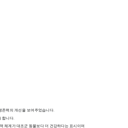
생존력의
개선을
보여주었습니다
.
을
합니다
.
역
체계가
대조군
동물보다
더
건강하다는
표시이며