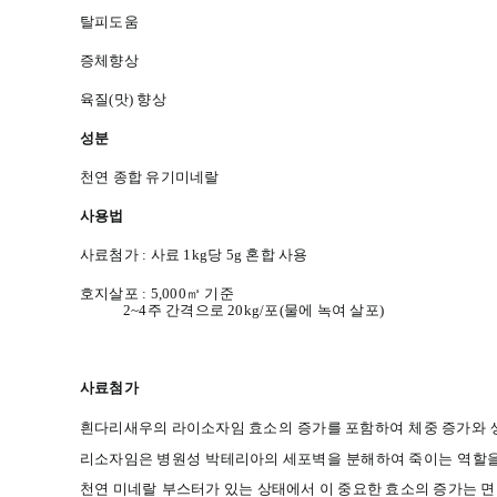
탈피도움
증체향상
육질(맛) 향상
성분
천연 종합 유기미네랄
사용법
사료첨가 : 사료 1kg당 5g 혼합 사용
호지살포 : 5,000㎥ 기준
2~4주 간격으로 20kg/포(물에 녹여 살포)
사료첨가
흰다리새우의
라이소자임
효소의
증가를
포함하여
체중
증가와
리소자임은
병원성
박테리아의
세포벽을
분해하여
죽이는
역할
천연
미네랄
부스터가
있는
상태에서
이
중요한
효소의
증가는
면