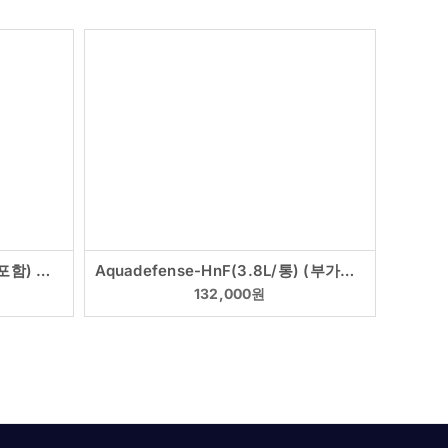
ECOMOS (5kg/pail) (부가세포함) 종합영양제 장기능개선 성장촉진
Aquadefense-HnF(3.8L/통) (부가세포함) 종묘 부화장 필수 종합 미네랄 면역력 향상
132,000
원