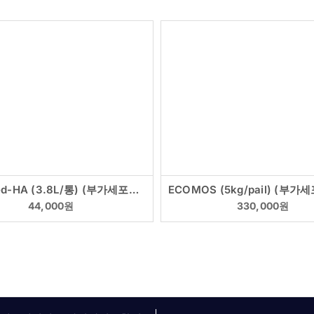
Aquafeed-HA (3.8L/통) (부가세포함) 70여종 천연 종합미네랄 사료첨가용
44,000
원
330,000
원