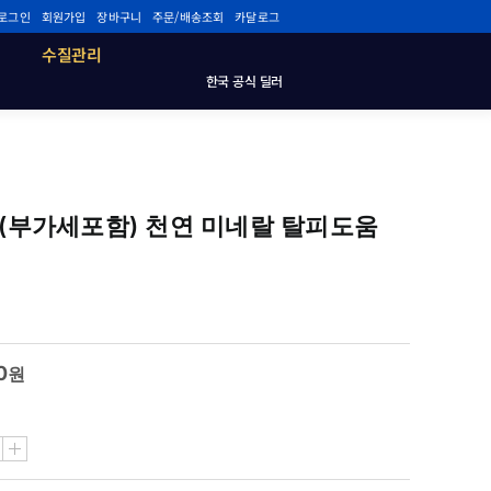
로그인
회원가입
장바구니
주문/배송조회
카달로그
수질관리
한국 공식 딜러
백) (부가세포함) 천연 미네랄 탈피도움
0
원