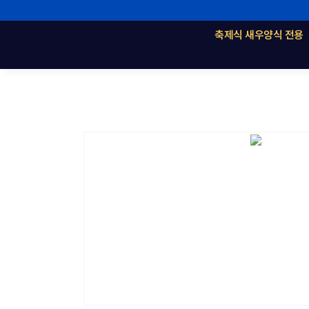
콘
텐
축제식 새우양식 전용
츠
로
건
너
뛰
기