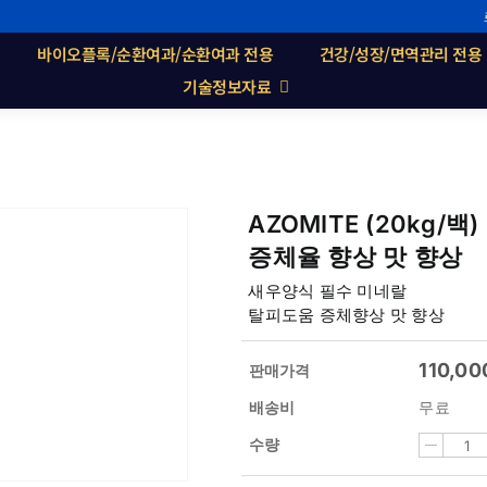
바이오플록/순환여과/순환여과 전용
건강/성장/면역관리 전용
기술정보자료
AZOMITE (20kg/
증체율 향상 맛 향상
새우양식 필수 미네랄
탈피도움 증체향상 맛 향상
110,00
판매가격
배송비
무료
수량