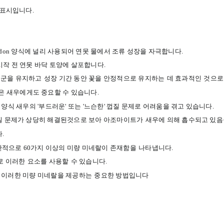
표시입니다
.
don
양식에
널리
사용되어
연못
물에서
조류
성장을
자극합니다
.
시작 전
연못
바닥
토양에
살포
합니다
.
체군을
유지하고
성장
기간
동안
꽃을
안정적으로
유지하는
데
효과적인
것으로
은
새우에게도
중요할
수
있습니다
.
양식
새우의
'
부드러운
'
또는
'
느슨한
'
껍질
문제로
어려움을
겪고
있습니다
.
질
문제가
상당히 해결된것으로 보아
아조마이트가
새우
에
의해
흡수되고
있음
다
.
반적으로
60
가지
이상의
미량
미네랄이
존재함을
나타냅니다
.
로
이러한
요소를
사용할
수
있습니다
.
이러한
미량
미네랄을
제공하는
중요한
방법입니다