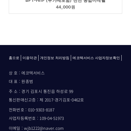
BFT-HnF (부가세포함) 천연 종합미네랄
44,000
원
홈으로
이용약관
개인정보 처리방침
에코텍서비스 사업자정보확인
상 호 : 에코텍서비스
대 표 : 원종범
주 소 : 경기 김포시 통진읍 하성로 99
통신판매신고증 : 제 2017-경기김포-0462호
전화번호 : 010-9303-8187
사업자등록번호 : 109-04-51973
이메일 : wjb1222@naver.com