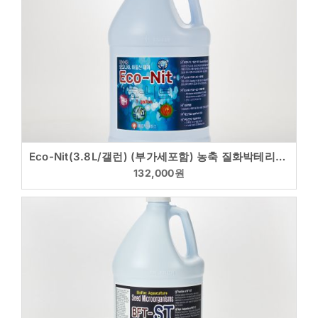
Eco-Nit(3.8L/갤런) (부가세포함) 농축 질화박테리아 순환여과(RAS) 전용 담수,해수 구분
132,000
원