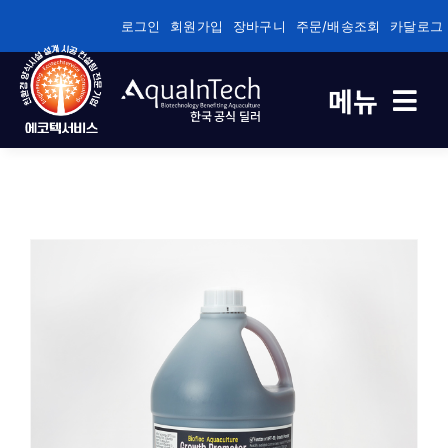
콘
로그인
회원가입
장바구니
주문/배송조회
카달로그
텐
츠
메뉴
로
한국 공식 딜러
건
너
축제식 새우양식 전용
뛰
기
바이오플록/순환여과/순환여과 전용
건강/성장/면역관리 전용
수질관리
기술정보자료