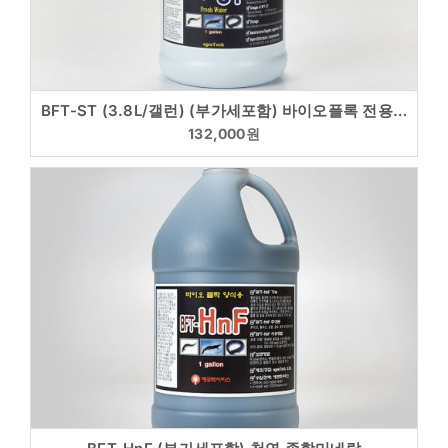
BFT-ST (3.8L/갤런) (부가세포함) 바이오플록 전용 미생물(씨딩) 담수, 해수 구분
132,000
원