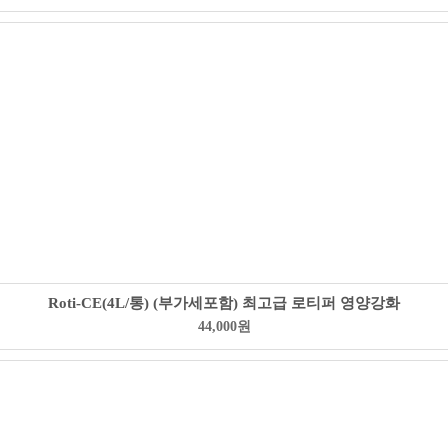
Roti-CE(4L/통) (부가세포함) 최고급 로티퍼 영양강화
44,000
원