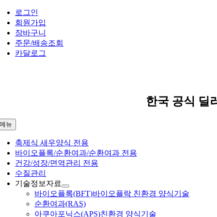
콘
로그인
텐
회원가입
츠
장바구니
로
주문/배송조회
건
카달로그
너
뛰
기
한국 공식 딜
메뉴
축제식 새우양식 전용
바이오플록/순환여과/순환여과 전용
건강/성장/면역관리 전용
수질관리
기술정보자료
바이오플록(BFT)
바이오플락 친환경 양식기술
순환여과(RAS)
아쿠아포닉스(APS)
친환경 양식기술