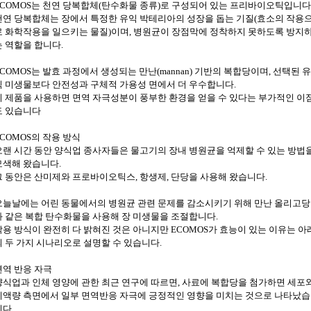
ECOMOS는 천연 당복합체(탄수화물 종류)로 구성되어 있는 프리바이오틱입니다
천연 당복합체는 장에서 특정한 유익 박테리아의 성장을 돕는 기질(효소의 작용
로 화학작용을 일으키는 물질)이며, 병원균이 장점막에 정착하지 못하도록 방지
는 역할을 합니다.
ECOMOS는 발효 과정에서 생성되는 만난(mannan) 기반의 복합당이며, 선택된 
익 미생물보다 안전성과 구체적 가용성 면에서 더 우수합니다.
이 제품을 사용하면 면역 자극성분이 풍부한 환경을 얻을 수 있다는 부가적인 이
도 있습니다
ECOMOS의 작용 방식
오랜 시간 동안 양식업 종사자들은 물고기의 장내 병원균을 억제할 수 있는 방법
모색해 왔습니다.
그 동안은 산미제와 프로바이오틱스, 항생제, 단당을 사용해 왔습니다.
오늘날에는 어린 동물에서의 병원균 관련 문제를 감소시키기 위해 만난 올리고당
과 같은 복합 탄수화물을 사용해 장 미생물을 조절합니다.
작용 방식이 완전히 다 밝혀진 것은 아니지만 ECOMOS가 효능이 있는 이유는 아
의 두 가지 시나리오로 설명할 수 있습니다.
면역 반응 자극
양식업과 인체 영양에 관한 최근 연구에 따르면, 사료에 복합당을 첨가하면 세포
체액량 측면에서 일부 면역반응 자극에 긍정적인 영향을 미치는 것으로 나타났습
니다.