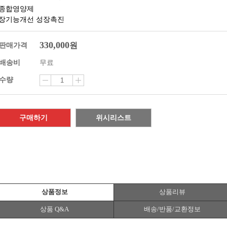
종합영양제
장기능개선 성장촉진
330,000
원
판매가격
배송비
무료
수량
구매하기
위시리스트
상품정보
상품리뷰
상품 Q&A
배송/반품/교환정보