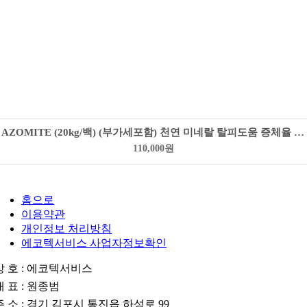
AZOMITE (20kg/백) (부가세포함) 천연 미네랄 탈피도움 증체율 향상 맛 향상
110,000
원
홈으로
이용약관
개인정보 처리방침
에코텍서비스 사업자정보확인
상 호 : 에코텍서비스
대 표 : 원종범
주 소 : 경기 김포시 통진읍 하성로 99