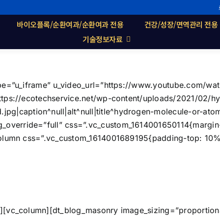
바이오플록/순환여과/순환여과 전용
건강/성장/면역관리 전용
기술정보자료
type=”u_iframe” u_video_url=”https://www.youtube.com/
ttps://ecotechservice.net/wp-content/uploads/2021/02/h
caption^null|alt^null|title^hydrogen-molecule-or-ato
override=”full” css=”.vc_custom_1614001650114{margin-
column css=”.vc_custom_1614001689195{padding-top: 10% 
생태연못분야
][vc_column][dt_blog_masonry image_sizing=”proportiona