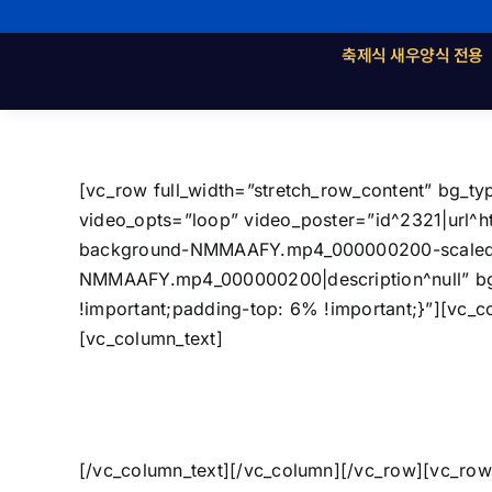
콘
텐
축제식 새우양식 전용
츠
로
건
너
[vc_row full_width=”stretch_row_content” bg_
뛰
video_opts=”loop” video_poster=”id^2321|url^h
기
background-NMMAAFY.mp4_000000200-scaled.jpg|
NMMAAFY.mp4_000000200|description^null” bg_
!important;padding-top: 6% !important;}”][vc_
[vc_column_text]
[/vc_column_text][/vc_column][/vc_row][vc_row