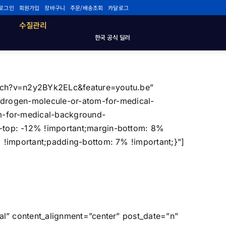
로그인
회원가입
장바구니
주문/배송조회
카달로그
수질관리
한국 공식 딜러
watch?v=n2y2BYk2ELc&feature=youtu.be”
ydrogen-molecule-or-atom-for-medical-
m-for-medical-background-
top: -12% !important;margin-bottom: 8%
!important;padding-bottom: 7% !important;}”]
l” content_alignment=”center” post_date=”n”