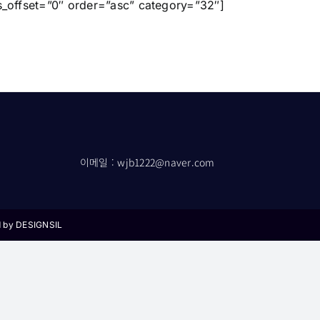
_offset=”0″ order=”asc” category=”32″]
이메일 : wjb1222@naver.com
d by
DESIGNSIL