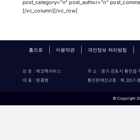
post_category=”n” post_author=”n” post_commen
[/vc_column][/vc_row]
홈으로
이용약관
개인정보 처리방침
상 호 : 에코텍서비스
주 소 : 경기 김포시 통진읍 
대 표 : 원종범
통신판매신고증 : 제 2017-
© Copyright 2