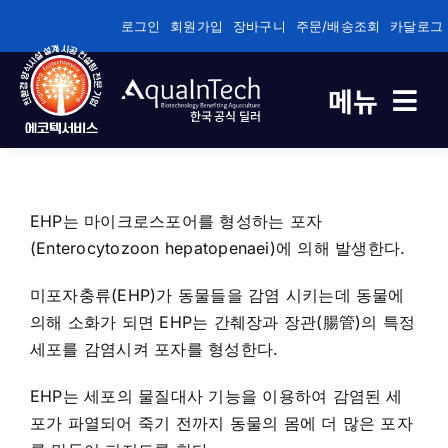
콘
로그인
회원가입
장바구니
주문/배송조회
카달로그
텐
츠
메뉴
로
한국 공식 딜러
건
너
축제식 새우양식 전용
뛰
기
EHP는 마이크로스포어를 형성하는 포자
바이오플록/순환여과/순환여과 전용
(Enterocytozoon hepatopenaei)에 의해 발생한다.
건강/성장/면역관리 전용
미포자충류(EHP)가 동물들을 감염 시키는데 동물에
의해 소화가 되면 EHP는 간췌장과 장관(腸管)의 특정
세포를 감염시켜 포자를 형성한다.
수질관리
EHP는 세포의 물질대사 기능을 이용하여 감염된 세
포가 파열되어 죽기 전까지 동물의 몸에 더 많은 포자
기술정보자료