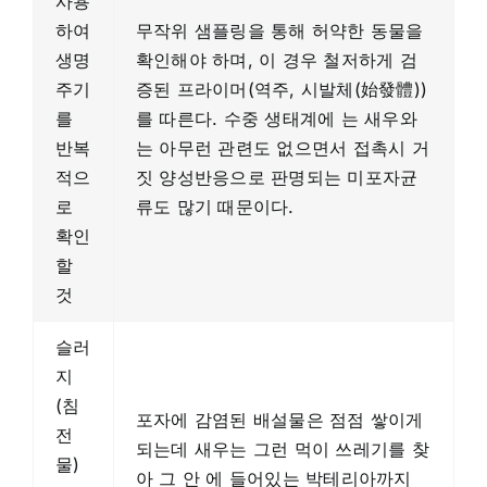
사용
하여
무작위 샘플링을 통해 허약한 동물을
생명
확인해야 하며, 이 경우 철저하게 검
주기
증된 프라이머(역주, 시발체(始發體))
를
를 따른다. 수중 생태계에 는 새우와
반복
는 아무런 관련도 없으면서 접촉시 거
적으
짓 양성반응으로 판명되는 미포자균
로
류도 많기 때문이다.
확인
할
것
슬러
지
(침
포자에 감염된 배설물은 점점 쌓이게
전
되는데 새우는 그런 먹이 쓰레기를 찾
물)
아 그 안 에 들어있는 박테리아까지