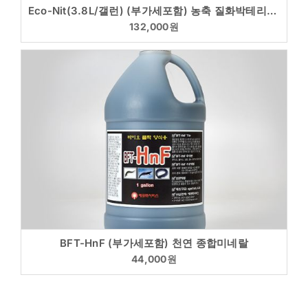
Eco-Nit(3.8L/갤런) (부가세포함) 농축 질화박테리아 순환여과(RAS) 전용 담수,해수 구분
132,000
원
BFT-HnF (부가세포함) 천연 종합미네랄
44,000
원