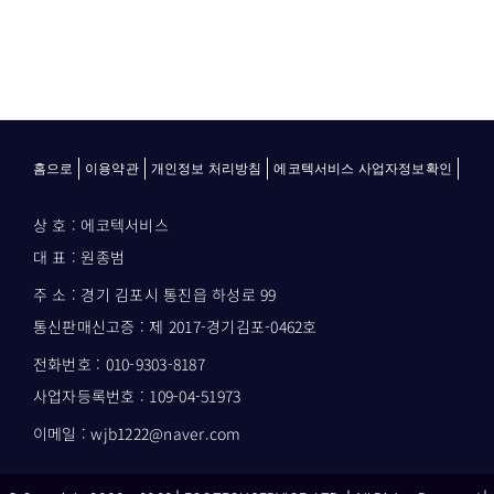
홈으로
이용약관
개인정보 처리방침
에코텍서비스 사업자정보확인
상 호 : 에코텍서비스
대 표 : 원종범
주 소 : 경기 김포시 통진읍 하성로 99
통신판매신고증 : 제 2017-경기김포-0462호
전화번호 : 010-9303-8187
사업자등록번호 : 109-04-51973
이메일 : wjb1222@naver.com