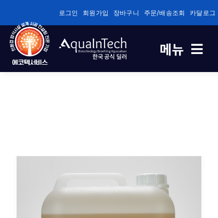
콘
로그인
회원가입
장바구니
주문/배송조회
카달로그
텐
츠
메뉴
로
한국 공식 딜러
건
너
축제식 새우양식 전용
뛰
기
바이오플록/순환여과/순환여과 전용
건강/성장/면역관리 전용
수질관리
기술정보자료