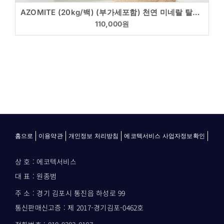
AZOMITE (20kg/백) (부가세포함) 천연 미네랄 탈피도움 증체율 향상 맛 향상
110,000
원
홈으로
이용약관
개인정보 처리방침
에코텍서비스 사업자정보확인
상 호 : 에코텍서비스
대 표 : 원종범
주 소 : 경기 김포시 통진읍 하성로 99
통신판매신고증 : 제 2017-경기김포-0462호