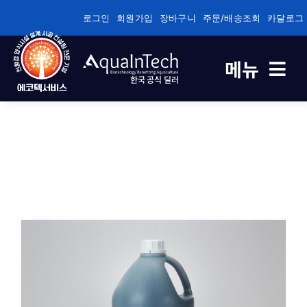
콘
로그인
회원가입
장바구니
주문/배송조회
카달로그
텐
츠
메뉴
로
한국 공식 딜러
건
너
축제식 새우양식 전용
뛰
기
바이오플록/순환여과/순환여과 전용
건강/성장/면역관리 전용
수질관리
기술정보자료