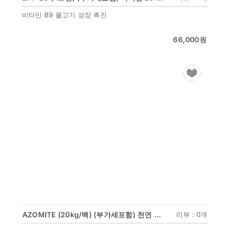
비타민 B9 물고기 성장 촉진
66,000
원
AZOMITE (20kg/백) (부가세포함) 천연 미네랄 탈피도움 증체율 향상 맛 향상
리뷰 : 0개