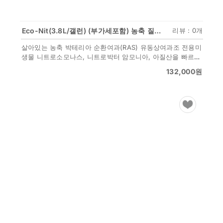
Eco-Nit(3.8L/갤런) (부가세포함) 농축 질화박테리아 순환여과(RAS) 전용 담수,해수 구분
리뷰 : 0개
살아있는 농축 박테리아 순환여과(RAS) 유동상여과조 전용미
생물 니트로소모나스, 니트로박터 암모니아, 아질산을 빠르게
전환
132,000
원