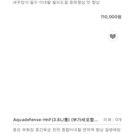
새우양식 필수 미네랄 탈피도움 증체향상 맛 향상
110,000
원
Aquadefense-HnF(3.8L/통) (부가세포함) 종묘 부화장 필수 종합 미네랄 면역력 향상
리뷰 : 0개
종묘 부화장 중간육성 천연 종합미네랄 면역력 향상 질병예방