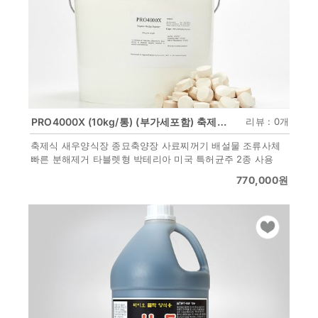
PRO4000X (10kg/통) (부가세포함) 축제식 양식 종묘 축양 전용미생물(타블렛형)
리뷰 : 0개
축제식 새우양식장 종묘축양장 사료찌꺼기 배설물 조류사체
빠른 분해제거 타블렛형 박테리아 미국 특허균주 2종 사용
770,000
원