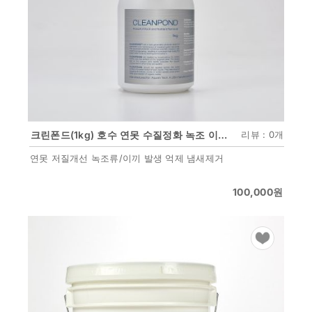
크린폰드(1kg) 호수 연못 수질정화 녹조 이끼 제거 저질관리
리뷰 : 0개
연못 저질개선 녹조류/이끼 발생 억제 냄새제거
100,000
원