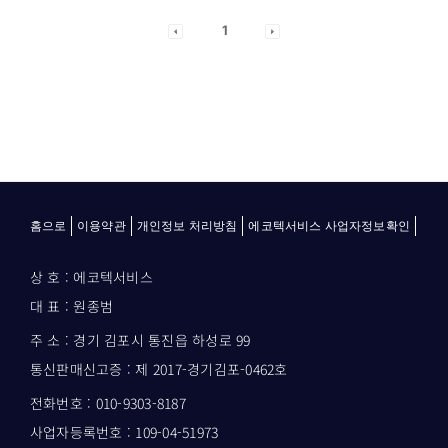
1
홈으로
이용약관
개인정보 처리방침
에코텍서비스 사업자정보확인
상 호 : 에코텍서비스
대 표 : 원종범
주 소 : 경기 김포시 통진읍 하성로 99
통신판매신고증 : 제 2017-경기김포-0462호
전화번호 : 010-9303-8187
사업자등록번호 : 109-04-51973