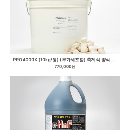
PRO4000X (10kg/통) (부가세포함) 축제식 양식 종묘 축양 전용미생물(타블렛형)
770,000
원