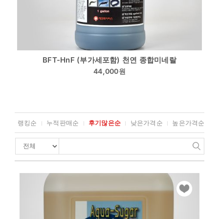
BFT-HnF (부가세포함) 천연 종합미네랄
44,000
원
랭킹순
누적판매순
후기많은순
낮은가격순
높은가격순