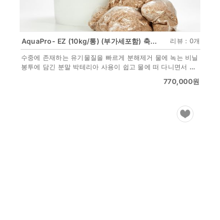
AquaPro- EZ (10kg/통) (부가세포함) 축제식 새우양식 전용미생물(분말형)
리뷰 : 0개
수중에 존재하는 유기물질을 빠르게 분해제거 물에 녹는 비닐
봉투에 담긴 분말 박테리아 사용이 쉽고 물에 떠 다니면서 녹
아 찌꺼기가 쌓인 곳을 찾아가 활동
770,000
원