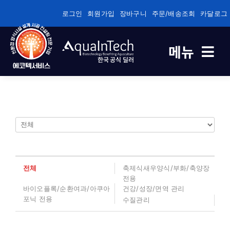
콘
로그인
회원가입
장바구니
주문/배송조회
카달로그
텐
츠
메뉴
로
한국 공식 딜러
건
너
축제식 새우양식 전용
뛰
기
바이오플록/순환여과/순환여과 전용
건강/성장/면역관리 전용
전체
축제식새우양식/부화/축양장
전용
수질관리
바이오플록/순환여과/아쿠아
건강/성장/면역 관리
포닉 전용
수질관리
기술정보자료