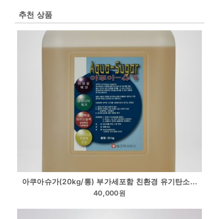
추천 상품
아쿠아슈가(20kg/통) 부가세포함 친환경 유기탄소원 천연물질 바이오플락전용
40,000
원