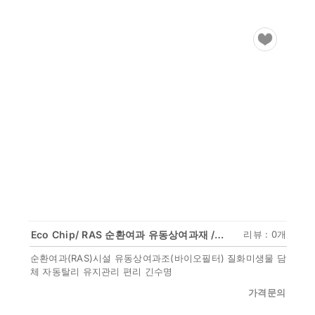
Eco Chip/ RAS 순환여과 유동상여과재 /암모니아 아질산 질화박테리아 담체
리뷰 : 0개
순환여과(RAS)시설 유동상여과조(바이오필터) 질화미생물 담
체 자동탈리 유지관리 편리 긴수명
가격문의