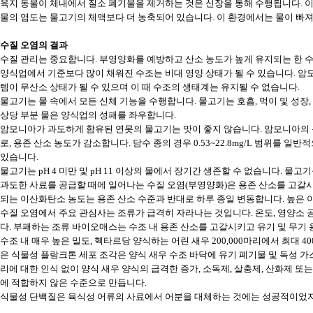
육지 동물이 체내에서 질소 폐기물을 제거하는 것은 신장을 통해 수행됩니다. 
물의 염도는 물고기의 체액보다 더 농축되어 있습니다. 이 환경에서는 물이 빠져
수질 오염의 결과
수질 관리는 중요합니다. 부영양화를 예방하고 산소 농도가 높게 유지되는 한 
양식업에서 기준보다 많이 채워진 수조는 비대 영양 상태가 될 수 있습니다. 암
템이 무산소 상태가 될 수 있으며 이 때 수조의 생태계는 유지될 수 없습니다.
물고기는 물 속에서 모든 신체 기능을 수행합니다. 물고기는 호흡, 먹이 및 성장
상당 부분 물은 양식업의 성패를 좌우합니다.
암모니아가 과도하게 함유된 연못의 물고기는 맛이 좋지 않습니다. 암모니아의 
로, 용존 산소 농도가 감소합니다. 담수 종의 경우 0.53~22.8mg/L 범위를 
있습니다.
물고기는 pH 4 미만 및 pH 11 이상의 물에서 장기간 생존할 수 없습니다. 물
과도한 사료를 공급할 때에 일어나는 수질 오염(부영양화)은 용존 산소를 고갈시
되는 이산화탄소 농도는 용존 산소 수준과 반대로 하루 종일 변동합니다. 높은 
수질 오염에서 주요 관심사는 조류가 급격히 자라나는 것입니다. 온도, 영양소
다. 부패하는 조류 바이오매스는 수조 내 용존 산소를 고갈시키고 유기 및 무기
수조 내 매우 높은 밀도, 헥타르당 양식하는 어린 새우 200,000마리에서 최대 4
은 식물성 플랑크톤 세포 조각은 양식 새우 수조 바닥에 유기 폐기물 및 독성 가
리에 대한 인식 없이 양식 새우 양식의 급격한 증가, 소독제, 살충제, 산화제 
에 적합하지 않은 수준으로 만듭니다.
식물성 단백질은 육식성 어류의 사료에서 어분을 대체하는 것에는 성공적이었지