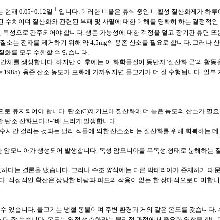
-1
재 0.05~0.12일
입니다. 이러한 비율은 휴식 중인 비활성 질산화제가 하루에
치이며 질산화와 관련된 부패 및 사멸에 대한 이해를 명확히 하는 결정적인 데이터
망률은 긍정적인 특성으로 간주되어야 합니다. 생존 가능성에 대한 걱정을 덜고 장기간 휴면
소는 전자를 제거하기 위해 약 4.5mg의 용존 산소를 필요로 합니다. 그러나
탈질화를 모두 수행할 수 있습니다.
간체를 생성합니다. 하지만 이 후에는 이 화학물질이 동반자 '질산화 균'의 활동
re 1985). 용존 산소 농도가 포화에 가까워지면 물고기가 더 잘 수행됩니다. 
상으로 유지되어야 합니다. 탄소(C)제거보다 질산화에 더 높은 농도의 산소가 필요
한 탄소 산화보다 3-4배 느리게 발생합니다.
시간 걸리는 것과는 달리 식물에 의한 산소소비는 질산화를 위해 회복하는 데 몇 주가
 암모니아가 생성되어 발생합니다. 독성 암모니아를 무독성 형태로 분해하는 질
소가 필요하다는 결론을 냈습니다. 그러나 수조 양식에는 다른 박테리아가 존재하기 
. 직접적인 확산은 상당한 바람과 파도의 작용이 없는 한 상대적으로 미미합니다
 있습니다. 물고기는 냉혈 동물이며 주변 환경과 거의 같은 온도를 갖습니다. 수
가 더 잘 녹습니다. 온도는 열적 성층화라는 물리적 과정에서 중요한 역할을 합니다(