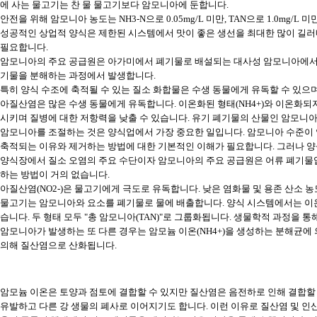
에 사는 물고기는 찬 물 물고기보다 암모니아에 둔합니다.
안전을 위해 암모니아 농도는 NH3-N으로 0.05mg/L 미만, TAN으로 1.0mg/L 미만
성공적인 상업적 양식은 제한된 시스템에서 맛이 좋은 생선을 최대한 많이 길러
필요합니다.
암모니아의 주요 공급원은 아가미에서 폐기물로 배설되는 대사성 암모니아에서 비롯됩
기물을 분해하는 과정에서 발생합니다.
특히 양식 수조에 축적될 수 있는 질소 화합물은 수생 동물에게 유독할 수 있으
아질산염은 많은 수생 동물에게 유독합니다. 이온화된 형태(NH4+)와 이온화되
시키며 질병에 대한 저항력을 낮출 수 있습니다. 유기 폐기물의 산물인 암모니아는
암모니아를 조절하는 것은 양식업에서 가장 중요한 일입니다. 암모니아 수준이 
축적되는 이유와 제거하는 방법에 대한 기본적인 이해가 필요합니다. 그러나 양
양식장에서 질소 오염의 주요 수단이자 암모니아의 주요 공급원은 어류 폐기물
하는 방법이 거의 없습니다.
아질산염(NO2-)은 물고기에게 극도로 유독합니다. 낮은 염화물 및 용존 산소 
물고기는 암모니아와 요소를 폐기물로 물에 배출합니다. 양식 시스템에서는 이온화
습니다. 두 형태 모두 "총 암모니아(TAN)"로 그룹화됩니다. 생물학적 과정을 
암모니아가 발생하는 또 다른 경우는 암모늄 이온(NH4+)을 생성하는 분해균에 의하여 
의해 질산염으로 산화됩니다.
암모늄 이온은 토양과 점토에 결합할 수 있지만 질산염은 음전하로 인해 결합할 수
유발하고 다른 강 생물의 폐사로 이어지기도 합니다. 이런 이유로 질산염 및 