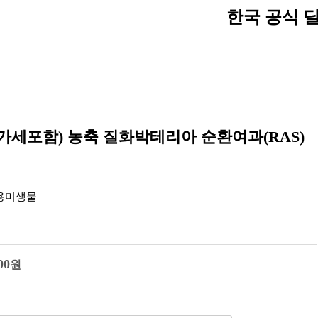
한국 공식 
런) (부가세포함) 농축 질화박테리아 순환여과(RAS)
전용미생물
00
원