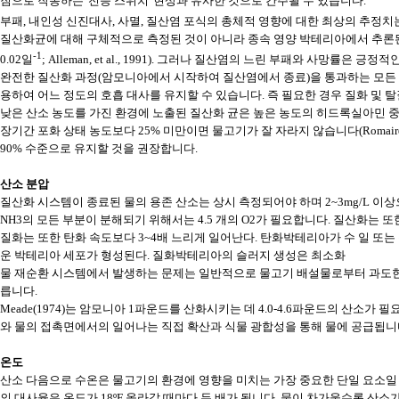
짐으로 작동하는 '전등 스위치' 현상과 유사한 것으로 간주될 수 있습니다.
부패, 내인성 신진대사, 사멸, 질산염 포식의 총체적 영향에 대한 최상의 추정치는 현
질산화균에 대해 구체적으로 측정된 것이 아니라 종속 영양 박테리아에서 추론된 수
-1
0.02일
; Alleman, et al., 1991). 그러나 질산염의 느린 부패와 사
완전한 질산화 과정(암모니아에서 시작하여 질산염에서 종료)을 통과하는 모든 질
용하여 어느 정도의 호흡 대사를 유지할 수 있습니다. 즉 필요한 경우 질화 및 
낮은 산소 농도를 가진 환경에 노출된 질산화 균은 높은 농도의 히드록실아민 중
장기간 포화 상태 농도보다 25% 미만이면 물고기가 잘 자라지 않습니다(Romai
90% 수준으로 유지할 것을 권장합니다.
산소 분압
질산화 시스템이 종료된 물의 용존 산소는 상시 측정되어야 하며 2~3mg/L 이
NH3의 모든 부분이 분해되기 위해서는 4.5 개의 O2가 필요합니다. 질산화는 또
질화는 또한 탄화 속도보다 3~4배 느리게 일어난다. 탄화박테리아가 수 일 또는 수
운 박테리아 세포가 형성된다. 질화박테리아의 슬러지 생성은 최소화
물 재순환 시스템에서 발생하는 문제는 일반적으로 물고기 배설물로부터 과도한
릅니다.
Meade(1974)는 암모니아 1파운드를 산화시키는 데 4.0-4.6파운드의 산
와 물의 접촉면에서의 일어나는 직접 확산과 식물 광합성을 통해 물에 공급됩니다
온도
산소 다음으로 수온은 물고기의 환경에 영향을 미치는 가장 중요한 단일 요소일 수
의 대사율은 온도가 18ºF 올라갈 때마다 두 배가 됩니다. 물이 차가울수록 산소