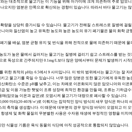
이와는 대조적으로 물고기는 이 기능을 위해 아가미에 크게 의존하여 주로 암모니
나오지만 염분은 안쪽으로 확산되는 경향이 있습니다. 따라서 바다 물고기는 많은
수확량을 상당히 증가시킬 수 있습니다. 물고기가 전해질 스트레스로 질병에 걸릴
모니아와 질산염의 높고 유독한 농도와 높은 농도의 유기 폐기물은 물의 화학 균
, 폐기물 배설, 염분 균형 유지 및 번식을 위해 전적으로 물에 의존하기 때문에
농도가 높은 물에서 길러지는 물고기는 질병에 걸리기 쉽고 스트레스를 받는 것처
일반적으로 독성으로 간주되지만 0.1mg/L보다 많은 양에서부터 문제가 발생하기 시작합
고기를 위한 최적의 pH는 6.5에서 9 사이입니다. 이 밖의 범위에서는 물고기는 
키고 물고기를 죽일 수 있습니다. 너무 많은 양분은 또한 물고기에게 유독한 높
이산화탄소 수준은 pH를 낮추고, 이는 차례로 이온화되지 않은 암모니아와 이온
 공급 및 이용 가능한 햇빛이 조류 성장에 최적인 환경을 만들 때, 조류는 기
 용매(암모늄 이온과 같은)로 오염시켜 물고기가 대량으로 폐사할 수 있습니다.
00,000 마리(20-40개/㎡)로 이뤄지는 집약적인 양식 방식의 새우 양식은 하나
스의 축적을 생성합니다. 이 때문에 대부분의 경우 양식장 바닥이 오염되고 이 오
또는 항생제 및 화학 물질의 무분별한 사용은 수자원 재생에 부정적인 영향을 미치
만 식물성 기름은 육식 동물의 식단에 아직 성공적으로 통합되지 않았습니다.