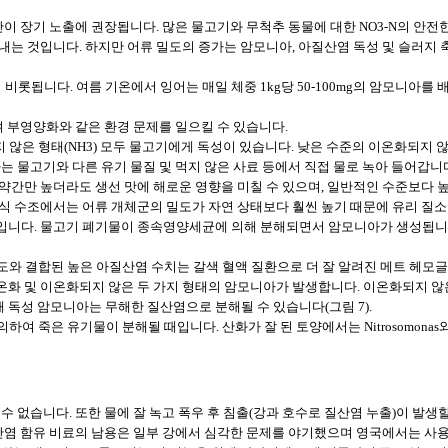
이 장기 노출에 권장됩니다. 많은 물고기와 무척추 동물에 대한 NO3-N의 안전한 값은 1000~
내는 것입니다. 하지만 어류 밀도의 증가는 암모니아, 아질산염 독성 및 슬러지
니다. 여름 기온에서 잉어는 매일 체중 1kg당 50-100mg의 암모니아를 배
며 부영양화와 같은 환경 문제를 일으킬 수 있습니다.
지 않은 형태(NH3) 모두 물고기에게 독성이 있습니다. 낮은 수준의 이온화되지
 물고기와 다른 유기 물질 및 먹지 않은 사료 등에서 직접 물로 녹아 들어갑니다
약간만 높더라도 생선 맛에 해로운 영향을 미칠 수 있으며, 일반적인 수준보다 
식 수조에서는 어류 개체군의 밀도가 자연 상태보다 훨씬 높기 때문에 유리 질소
입니다. 물고기 폐기물이 종속영양세균에 의해 분해되면서 암모니아가 생성됩니다
농도와 결합된 높은 아질산염 수치는 갈색 혈액 질환으로 더 잘 알려진 메트 헤모
 및 이온화되지 않은 두 가지 형태의 암모니아가 발생합니다. 이온화되지 않은 
통해 독성 암모니아는 무해한 질산염으로 분해될 수 있습니다(그림 7).
죽은 유기물이 분해될 때입니다. 산화가 잘 된 토양에서는 Nitrosomonas와 같은
 없습니다. 또한 물에 잘 녹고 폭우 후 침출(강과 호수로 질산염 누출)이 발생
인산염 함유 비료의 남용은 일부 강에서 심각한 문제를 야기했으며 영국에서는 사