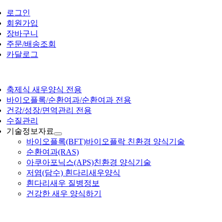
콘
로그인
텐
회원가입
츠
장바구니
로
주문/배송조회
건
카달로그
너
뛰
기
축제식 새우양식 전용
바이오플록/순환여과/순환여과 전용
건강/성장/면역관리 전용
수질관리
기술정보자료
바이오플록(BFT)
바이오플락 친환경 양식기술
순환여과(RAS)
아쿠아포닉스(APS)
친환경 양식기술
저염(담수) 흰다리새우양식
흰다리새우 질병정보
건강한 새우 양식하기