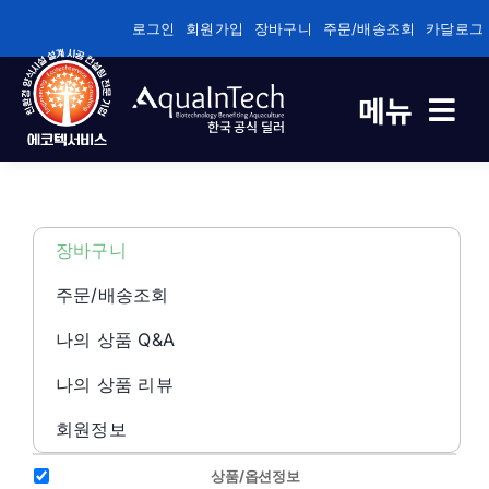
콘
로그인
회원가입
장바구니
주문/배송조회
카달로그
텐
츠
메뉴
로
한국 공식 딜러
건
너
축제식 새우양식 전용
뛰
기
바이오플록/순환여과/순환여과 전용
장바구니
주문/배송조회
건강/성장/면역관리 전용
나의 상품 Q&A
나의 상품 리뷰
수질관리
회원정보
기술정보자료
상품/옵션정보