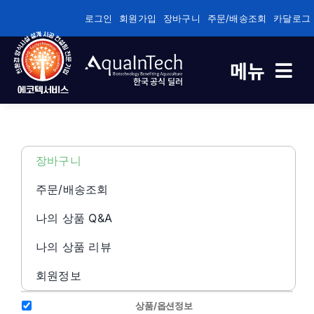
콘
로그인
회원가입
장바구니
주문/배송조회
카달로그
텐
츠
메뉴
로
한국 공식 딜러
건
너
축제식 새우양식 전용
뛰
기
바이오플록/순환여과/순환여과 전용
장바구니
주문/배송조회
건강/성장/면역관리 전용
나의 상품 Q&A
나의 상품 리뷰
수질관리
회원정보
기술정보자료
상품/옵션정보