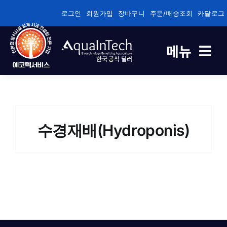
콘
로그인
회원가입
장바구니
주문/배송조회
카달로그
텐
츠
메뉴
로
한국 공식 딜러
건
너
축제식 새우양식 전용
뛰
기
바이오플록/순환여과/순환여과 전용
수경재배(Hydroponis)
건강/성장/면역관리 전용
수질관리
기술정보자료