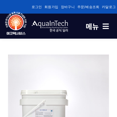
콘
로그인
회원가입
장바구니
주문/배송조회
카달로그
텐
츠
메뉴
로
한국 공식 딜러
건
너
축제식 새우양식 전용
뛰
기
바이오플록/순환여과/순환여과 전용
건강/성장/면역관리 전용
수질관리
기술정보자료