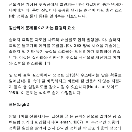
생물막은 가정용 수족관에서 발견되는 바닥 자갈처럼 흙과 냄새가
나야 합니다. 특히 신맛이나 불쾌한 냄새는 최적이 아닌 환경 조건
(예: 정화조 문제 등)을 알려주는 지표입니다.
질산화에 문제를 야기하는 환경적 요소
슬러지 축적은 과도한 사료와 배설물로 인해 발생합니다. 슬러지
축적은 물고기의 이취를 유발합니다. GES 양식 시스템 기술에는
슬러지 및 기타 유기 물질을 소화하는 박테리아가 포함되어 있습
니다. 이것은 질산화와 전반적인 수질을 극적으로 개선하고 이취
와 질병을 최소화합니다.
몇 년에 걸쳐 질산화에서 생성된 산(양식 수조에서는 낮은 확률로
일어남)은 물 속이 덜 비옥해지고 비료에 잘 반응하지 않는 지점까
지 물의 총 알칼리도를 감소시킬 수 있습니다(Hunt and 보이드
1981). 이 문제는 석회로 쉽게 수정됩니다.
광원(Light)
암모니아를 산화시키는 '질산화 균'은 근자외선으로 알려진 광 스
펙트럼 영역에 민감합니다(Alleman, 1987). 이 부정적인 영향의
정확한 원인은 알려져 있지 않지만 정체된 막 산소와 함께 생성되