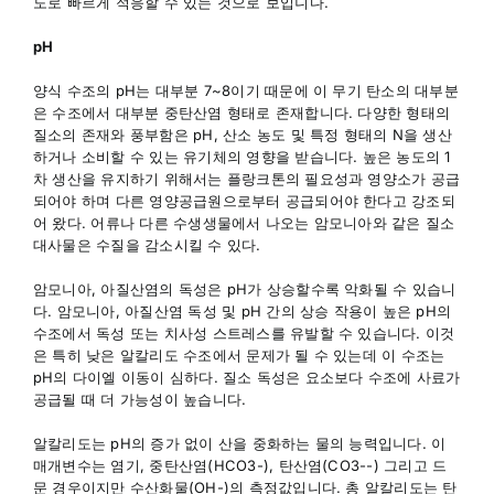
도로 빠르게 적응할 수 있는 것으로 보입니다.
pH
양식 수조의 pH는 대부분 7~8이기 때문에 이 무기 탄소의 대부분
은 수조에서 대부분 중탄산염 형태로 존재합니다. 다양한 형태의
질소의 존재와 풍부함은 pH, 산소 농도 및 특정 형태의 N을 생산
하거나 소비할 수 있는 유기체의 영향을 받습니다. 높은 농도의 1
차 생산을 유지하기 위해서는 플랑크톤의 필요성과 영양소가 공급
되어야 하며 다른 영양공급원으로부터 공급되어야 한다고 강조되
어 왔다. 어류나 다른 수생생물에서 나오는 암모니아와 같은 질소
대사물은 수질을 감소시킬 수 있다.
암모니아, 아질산염의 독성은 pH가 상승할수록 악화될 수 있습니
다. 암모니아, 아질산염 독성 및 pH 간의 상승 작용이 높은 pH의
수조에서 독성 또는 치사성 스트레스를 유발할 수 있습니다. 이것
은 특히 낮은 알칼리도 수조에서 문제가 될 수 있는데 이 수조는
pH의 다이엘 이동이 심하다. 질소 독성은 요소보다 수조에 사료가
공급될 때 더 가능성이 높습니다.
알칼리도는 pH의 증가 없이 산을 중화하는 물의 능력입니다. 이
매개변수는 염기, 중탄산염(HCO3-), 탄산염(CO3--) 그리고 드
문 경우이지만 수산화물(OH-)의 측정값입니다. 총 알칼리도는 탄