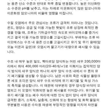
는 용존 산소 수준과 반대로 하루 종일 변동합니다. 높은 이산화탄
소 수준은 pH를 낮추고, 이는 차례로 이온화되지 않은 암모니아와
이온화된 암모니아의 비율에 영향을 미칩니다.
수질 오염에서 주요 관심사는 조류가 급격히 자라나는 것입니다.
온도, 영양소 공급 및 이용 가능한 햇빛이 조류 성장에 최적인 환
경을 만들 때, 조류는 기하급수적인 속도로 바이오매스를 증가시
키고 결국 이용 가능한 영양소를 고갈시킵니다. 부패하는 조류 바
이오매스는 수조 내 용존 산소를 고갈시키고 유기 및 무기 용매(암
모늄 이온과 같은)로 오염시켜 물고기가 대량으로 폐사할 수 있습
니다.
수조 내 매우 높은 밀도, 헥타르당 양식하는 어린 새우 200,000마
리에서 최대 400,000 마리(20-40개/㎡)로 이뤄지는 집약적인 양
식 방식의 새우 양식은 하나의 새우 양식 수조 내에서 수 톤의 유
기 폐기물을 생성할 수 있습니다. 남은 사료와 죽은 식물성 플랑크
톤 세포 조각은 양식 새우 수조 바닥에 유기 폐기물 및 독성 가스
의 축적을 생성합니다. 이 때문에 대부분의 경우 양식장 바닥이 오
염되고 이 오염이 악화되면 높은 폐사율로 이어집니다. 유기물 및
유기 폐기물 또는 폐수 처리에 대한 인식 없이 양식 새우 양식의
급격한 증가, 소독제, 살충제, 산화제 또는 항생제 및 화학 물질의
무분별한 사용은 수자원 재생에 부정적인 영향을 미치며 자연을