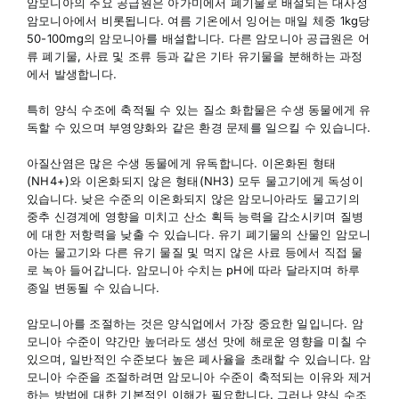
암모니아의 주요 공급원은 아가미에서 폐기물로 배설되는 대사성
암모니아에서 비롯됩니다. 여름 기온에서 잉어는 매일 체중 1kg당
50-100mg의 암모니아를 배설합니다. 다른 암모니아 공급원은 어
류 폐기물, 사료 및 조류 등과 같은 기타 유기물을 분해하는 과정
에서 발생합니다.
특히 양식 수조에 축적될 수 있는 질소 화합물은 수생 동물에게 유
독할 수 있으며 부영양화와 같은 환경 문제를 일으킬 수 있습니다.
아질산염은 많은 수생 동물에게 유독합니다. 이온화된 형태
(NH4+)와 이온화되지 않은 형태(NH3) 모두 물고기에게 독성이
있습니다. 낮은 수준의 이온화되지 않은 암모니아라도 물고기의
중추 신경계에 영향을 미치고 산소 획득 능력을 감소시키며 질병
에 대한 저항력을 낮출 수 있습니다. 유기 폐기물의 산물인 암모니
아는 물고기와 다른 유기 물질 및 먹지 않은 사료 등에서 직접 물
로 녹아 들어갑니다. 암모니아 수치는 pH에 따라 달라지며 하루
종일 변동될 수 있습니다.
암모니아를 조절하는 것은 양식업에서 가장 중요한 일입니다. 암
모니아 수준이 약간만 높더라도 생선 맛에 해로운 영향을 미칠 수
있으며, 일반적인 수준보다 높은 폐사율을 초래할 수 있습니다. 암
모니아 수준을 조절하려면 암모니아 수준이 축적되는 이유와 제거
하는 방법에 대한 기본적인 이해가 필요합니다. 그러나 양식 수조