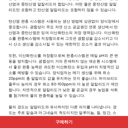
산염과 중탄산염 알칼리도의 합입니다. 어떤 물은 중탄산염 알칼
리도만 포함하고 탄산염 알칼리도는 포함하지 않을 수 있습니다.
탄산염 완충 시스템은 사용되는 생산 방법에 상관없이 양식장에서
중요합니다. 광합성이 주요 자연 산소 공급원인 연못 생산에서 탄
산염과 중탄산염은 잉여 이산화탄소의 저장 영역입니다. 이산화탄
소를 완충씨스템에 저장함으로써 그것은 광합성을 감소시키고 다
시 산소 생산을 감소시킬 수 있는 제한적인 요소가 결코 아닙니다.
또한, 이산화탄소를 저장함으로써 완충시스템은 매일 pH의 큰 변
동을 방지합니다. 광합성이 거의 존재하지 않는 재순환 시스템에
서 좋은 완충 능력은 과도한 이산화탄소 유입과 pH의 치명적인 감
소를 예방할 수 있습니다. 양식업자는 메기 생산을 위해 최소
20ppm의 총 알칼리도 값을 유지하는 것이 좋습니다. 하이브리드
줄무늬 농어의 경우 최소 80-100ppm의 더 높은 알칼리도가 제안
됩니다. 자연적으로 알칼리도가 낮은 물 공급의 경우 농업용 석회
를 첨가하여 물의 완충력을 높일 수 있습니다.
물의 경도는 알칼리도와 유사하지만 다른 의미를 나타냅니다. 경
도는 주로 칼슘과 마그네슘의 척도이지만 알루미늄, 철, 망간, 스
트론튬, 아연 및 수소 이온과 같은 다른 이온도 포함됩니다. 경도
구매하기
농도가 탄산염과 중탄산염 알칼리도를 합한 것과 같을 때 탄산염