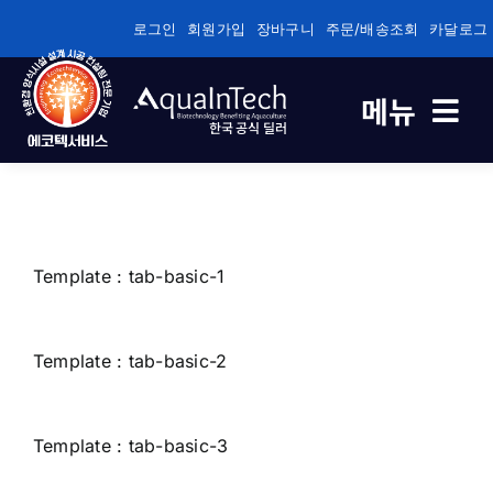
콘
로그인
회원가입
장바구니
주문/배송조회
카달로그
텐
츠
메뉴
로
한국 공식 딜러
건
너
축제식 새우양식 전용
뛰
기
바이오플록/순환여과/순환여과 전용
Template : tab-basic-1
건강/성장/면역관리 전용
Template : tab-basic-2
수질관리
Template : tab-basic-3
기술정보자료