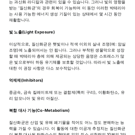
는 과산화 라디칼과 관련이 있을 수 있습니다. 그러나 빛의 영향을
받는 '질산화균'의 경우 회복이 가능하며 이 동안 이러한 박테리아
는 사용 가능한 에너지 생성 기질이 있는 상태에서 몇 시간 동안
재활합니다.
빛 노출(Light Exposure)
이상적으로, 질산화균은 햇빛이나 적색 이외의 실내 조명(예: 암실
조명)에 노출되어서는 안 됩니다. 그러나 부착된 생물막으로 성장
할 때 박테리아 층에 의해 제공되는 상당한 음영은 스트레스가 많
은 빛으로부터 하등 유기체를 보호할 것입니다. 따라서 빛 노출에
대한 이 권장 사항은 다소 보수적입니다.
억제제(Inhibitors)
중금속, 금속 킬레이트제 또는 결합제(특히 구리), 이황화탄소, 유
리 암모니아 및 유리 아질산.
복합
대사
기능(Co-Metabolism)
질산화균은 산업 및 유해 폐기물을 적어도 어느 정도 분해하는 능
력을 가질 수 있습니다. 이 활동에 대한 미공개 추정치는 질산화균
이 복합 대사된 탄화수소의 형태로 일일 질소 섭취량의 10분의 1만