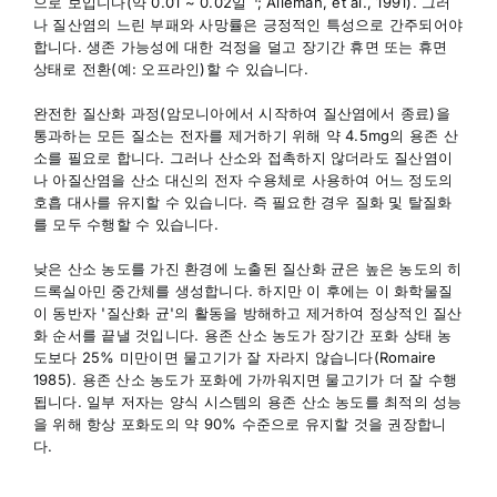
으로 보입니다(약 0.01 ~ 0.02일
; Alleman, et al., 1991). 그러
나 질산염의 느린 부패와 사망률은 긍정적인 특성으로 간주되어야
합니다. 생존 가능성에 대한 걱정을 덜고 장기간 휴면 또는 휴면
상태로 전환(예: 오프라인)할 수 있습니다.
완전한 질산화 과정(암모니아에서 시작하여 질산염에서 종료)을
통과하는 모든 질소는 전자를 제거하기 위해 약 4.5mg의 용존 산
소를 필요로 합니다. 그러나 산소와 접촉하지 않더라도 질산염이
나 아질산염을 산소 대신의 전자 수용체로 사용하여 어느 정도의
호흡 대사를 유지할 수 있습니다. 즉 필요한 경우 질화 및 탈질화
를 모두 수행할 수 있습니다.
낮은 산소 농도를 가진 환경에 노출된 질산화 균은 높은 농도의 히
드록실아민 중간체를 생성합니다. 하지만 이 후에는 이 화학물질
이 동반자 '질산화 균'의 활동을 방해하고 제거하여 정상적인 질산
화 순서를 끝낼 것입니다. 용존 산소 농도가 장기간 포화 상태 농
도보다 25% 미만이면 물고기가 잘 자라지 않습니다(Romaire
1985). 용존 산소 농도가 포화에 가까워지면 물고기가 더 잘 수행
됩니다. 일부 저자는 양식 시스템의 용존 산소 농도를 최적의 성능
을 위해 항상 포화도의 약 90% 수준으로 유지할 것을 권장합니
다.