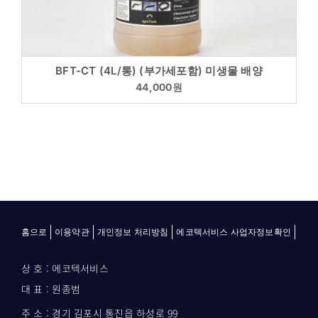
BFT-CT (4L/통) (부가세포함) 미생물 배양
44,000
원
홈으로
이용약관
개인정보 처리방침
에코텍서비스 사업자정보확인
상 호 : 에코텍서비스
대 표 : 원종범
주 소 : 경기 김포시 통진읍 하성로 99