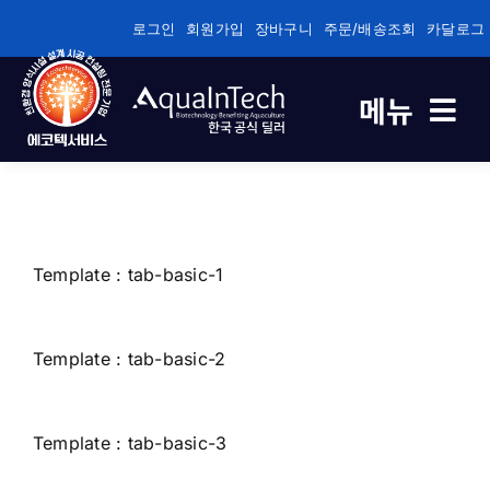
콘
로그인
회원가입
장바구니
주문/배송조회
카달로그
텐
츠
메뉴
로
한국 공식 딜러
건
너
축제식 새우양식 전용
뛰
기
바이오플록/순환여과/순환여과 전용
Template : tab-basic-1
건강/성장/면역관리 전용
Template : tab-basic-2
수질관리
Template : tab-basic-3
기술정보자료