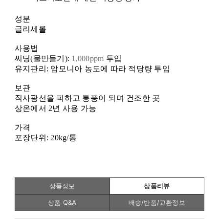
성분
글리세롤
사용법
씨딩
(
물만들기
):
1,000ppm
투입
유지관리
:
암모니아 농도에 따라 적당량 투입
보관
직사광선을 피하고 통풍이 되며 건조한 곳
상온에서
2
년 사용 가능
가격
포장단위
: 20kg/
통
상품정보
상품리뷰
상품 Q&A
배송/반품/교환정보